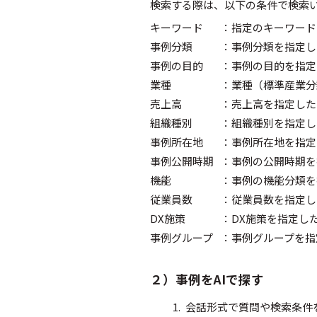
検索する際は、以下の条件で検索
キーワード
：
指定のキーワード
事例分類
：
事例分類を指定し
事例の目的
：
事例の目的を指定
業種
：
業種（標準産業分
売上高
：
売上高を指定した
組織種別
：
組織種別を指定し
事例所在地
：
事例所在地を指定
事例公開時期
：
事例の公開時期を
機能
：
事例の機能分類を
従業員数
：
従業員数を指定し
DX施策
：
DX施策を指定し
事例グループ
：
事例グループを指
２）事例をAIで探す
会話形式で質問や検索条件